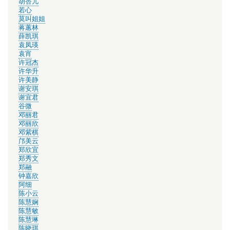
胡杏儿
若心
莫叫姐姐
蒋蕙林
薛凯琪
袁凤瑛
袁宵
许冠杰
许华升
许美静
谢安琪
谢宜君
谷微
邓丽君
邓丽欣
邓紫棋
邝美云
郑欣宜
郑秀文
郑融
钟嘉欣
阿细
陈小云
陈慧娴
陈慧敏
陈慧琳
陈晓琪