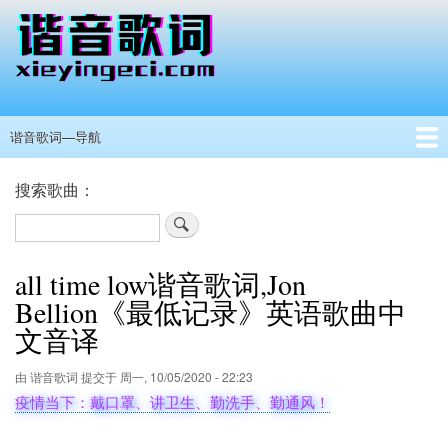
跳
转
到
主
要
内
谐音歌词—导航
主
容
导
首页
港澳台男歌手
港澳台女歌手
其他国家歌手
抖音热门
所有歌手
歌手分类
留言板
搜索歌曲：
航
搜
索
all time low谐音歌词,Jon
Bellion《最低记录》英语歌曲中
文音译
由
谐音歌词
提交于
周一, 10/05/2020 - 22:23
疫情当下：戴口罩、讲卫生、勤洗手、勤通风！