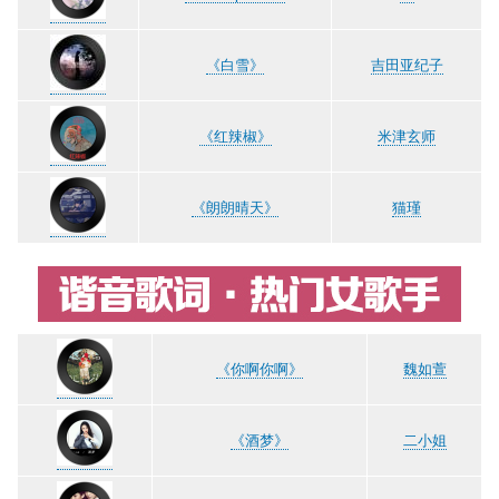
《白雪》
吉田亚纪子
《红辣椒》
米津玄师
《朗朗晴天》
猫瑾
《你啊你啊》
魏如萱
《酒梦》
二小姐