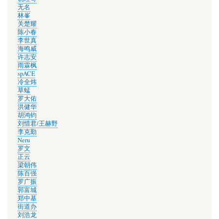
无名
林峯
关楚耀
陈小春
李世真
海鸣威
许志安
雨霖枫
spACE
冷全炜
草蜢
罗大佑
洪健华
胡鸿钧
刘惜君/王赫野
李克勤
Neru
罗文
正云
梁朝伟
陈百强
罗广振
郭富城
郑中基
街道办
刘浩龙