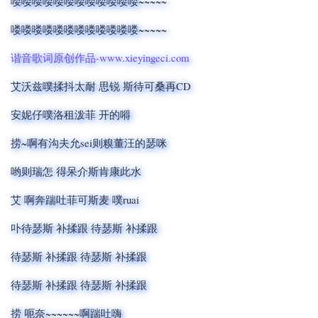
喽喽喽喽喽喽喽喽喽喽喽喽~~~~~
喽喽喽喽喽喽喽喽喽喽喽喽~~~~~
谐音歌词原创作品-www.xieyingeci.com
艾沃兹噗揉抖太耐 思锐 斯待可桑再CD
安妮仔噗洛租泼菲 开的嘚
捞~啊有沟夫允sei则糗董汪的瑟咪
哟则瑞怎 得呆介斯肯康此水
艾 啊奔踹吐菲可斯麦 噗ruai
卟待瑟斯 补揉跟 待瑟斯 补揉跟
待瑟斯 补揉跟 待瑟斯 补揉跟
待瑟斯 补揉跟 待瑟斯 补揉跟
捞 呃奈~~~~~~啊踹吐嗨