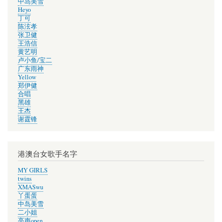
中岛美雪
Heyo
丁可
陈泫孝
张卫健
王浩信
黄艺明
卢小鱼/宝二
广东雨神
Yellow
郑伊健
合唱
黑雄
王杰
谢霆锋
港澳台女歌手名字
MY GIRLS
twins
XMASwu
丫蛋蛋
中岛美雪
二小姐
亮声open