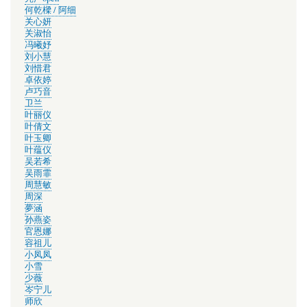
何乾樑 / 阿细
关心妍
关淑怡
冯曦妤
刘小慧
刘惜君
卓依婷
卢巧音
卫兰
叶丽仪
叶倩文
叶玉卿
叶蕴仪
吴若希
吴雨霏
周慧敏
周深
夢涵
孙燕姿
官恩娜
容祖儿
小凤凤
小雪
少薇
岑宁儿
师欣