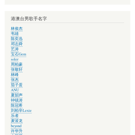
帐
户
菜
港澳台男歌手名字
单
林俊杰
韦雄
陈奕迅
邓志舜
艺涛
宝石Gem
soler
周柏豪
张敬轩
林峰
张杰
茄子蛋
ANU
夏韶声
钟镇涛
陈冠希
刘柏辛Lexie
乐者
麦浚龙
beyond
许华升