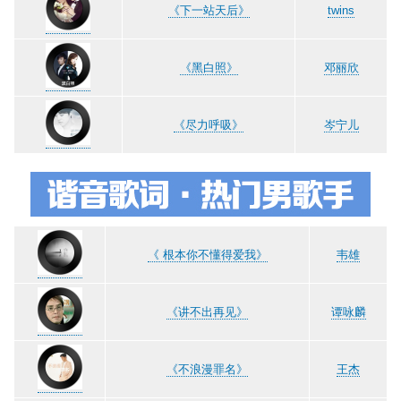
《下一站天后》
twins
《黑白照》
邓丽欣
《尽力呼吸》
岑宁儿
《 根本你不懂得爱我》
韦雄
《讲不出再见》
谭咏麟
《不浪漫罪名》
王杰