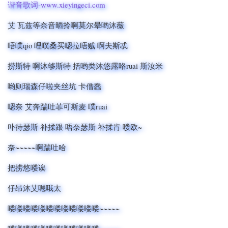
谐音歌词-www.xieyingeci.com
艾 瓦兹等奈音晒拎啊莫尔晕哟沐薇
唔噗qio 哩噗桑买嗯拉唔贼 啊夫斯忒
捞斯特 啊沐够斯特 括哟类沐悠露咯ruai 斯汝米
哟则瑞森仔啦夹丝坑 卡僧蠢
嗯奈 艾奔踹吐菲可斯麦 噗ruai
卟待瑟斯 补揉跟 唔奈瑟斯 补揉肯 喽欧~
奈~~~~~啊踹吐哈
把捞悠喽诶
仔昂沐艾嗯哦太
喽喽喽喽喽喽喽喽喽喽喽喽~~~~~