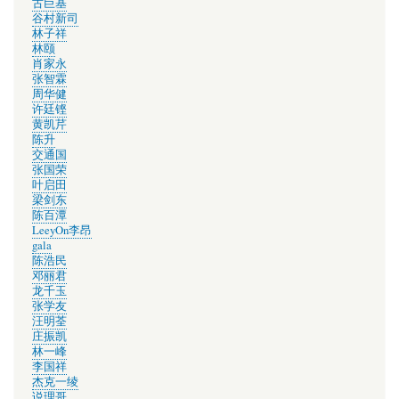
古巨基
谷村新司
林子祥
林颐
肖家永
张智霖
周华健
许廷铿
黄凯芹
陈升
交通国
张国荣
叶启田
梁剑东
陈百潭
LeeyOn李昂
gala
陈浩民
邓丽君
龙千玉
张学友
汪明荃
庄振凯
林一峰
李国祥
杰克一绫
说理哥