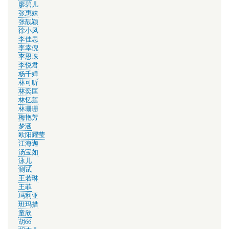
廖碧儿
张惠妹
张靓颖
徐小凤
李佳思
李幸倪
李恩珠
李悦君
杨千嬅
林可昕
林奕匡
林忆莲
林珊珊
梅艳芳
梦涵
欧阳耀莹
江海迦
汤宝如
泳儿
测试
王若琳
王菲
玛利亚
班玛措
童欣
胡66