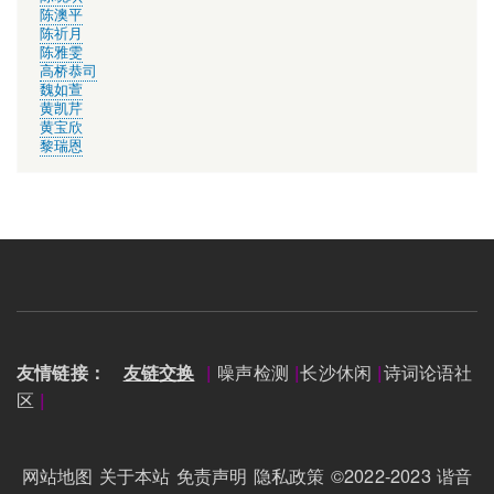
陈澳平
陈祈月
陈雅雯
高桥恭司
魏如萱
黄凯芹
黄宝欣
黎瑞恩
噪声检测
长沙休闲
诗词论语社
友情链接：
友链交换
|
|
|
区
|
网站地图
关于本站
免责声明
隐私政策
©2022-2023
谐音