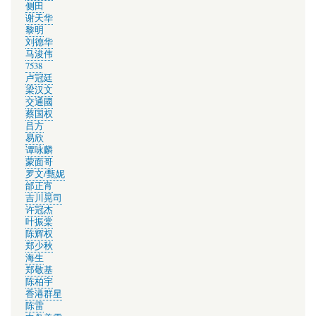
侧田
谢天华
黎明
刘德华
马浚伟
7538
卢冠廷
梁汉文
交通國
蔡国权
吕方
易欣
谭咏麟
蒙面哥
罗文/甄妮
邰正宵
吉川晃司
许冠杰
叶振棠
陈辉权
郑少秋
海生
郑敬基
陈柏宇
香港群星
陈雷