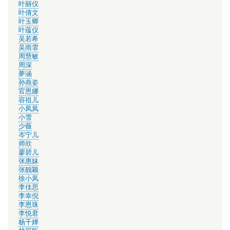
叶丽仪
叶倩文
叶玉卿
叶蕴仪
吴若希
吴雨霏
周慧敏
周深
夢涵
孙燕姿
官恩娜
容祖儿
小凤凤
小雪
少薇
岑宁儿
师欣
廖碧儿
张惠妹
张靓颖
徐小凤
李佳思
李幸倪
李恩珠
李悦君
杨千嬅