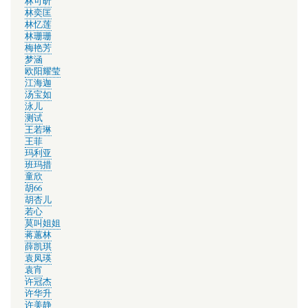
林可昕
林奕匡
林忆莲
林珊珊
梅艳芳
梦涵
欧阳耀莹
江海迦
汤宝如
泳儿
测试
王若琳
王菲
玛利亚
班玛措
童欣
胡66
胡杏儿
若心
莫叫姐姐
蒋蕙林
薛凯琪
袁凤瑛
袁宵
许冠杰
许华升
许美静