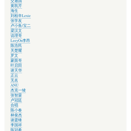
交通国
黄凯芹
海生
刘柏辛Lexie
张学友
卢小鱼/宝二
梁汉文
说理哥
LeeyOn李昂
陈浩民
关楚耀
罗文
蒙面哥
叶启田
谢天华
正云
无名
ANU
杰克一绫
张智霖
卢冠廷
合唱
陈小春
林俊杰
谢霆锋
李国祥
陈冠希