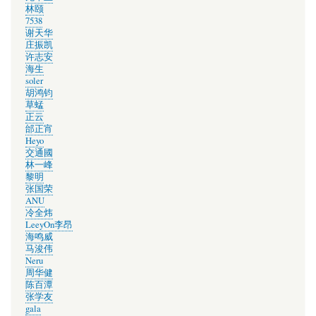
林颐
7538
谢天华
庄振凯
许志安
海生
soler
胡鸿钧
草蜢
正云
邰正宵
Heyo
交通國
林一峰
黎明
张国荣
ANU
冷全炜
LeeyOn李昂
海鸣威
马浚伟
Neru
周华健
陈百潭
张学友
gala