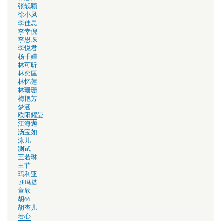
张靓颖
徐小凤
李佳思
李幸倪
李恩珠
李悦君
杨千嬅
林可昕
林奕匡
林忆莲
林珊珊
梅艳芳
梦涵
欧阳耀莹
江海迦
汤宝如
泳儿
测试
王若琳
王菲
玛利亚
班玛措
童欣
胡66
胡杏儿
若心