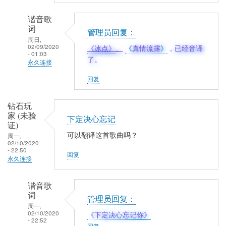
谐音歌
词
管理员回复：
周日,
02/09/2020
《冰点》
、
《
真情流露
》
，已经音译
- 01:03
了。
永久连接
听
回复
歌
唱
钻石玩
家 (未验
歌
下定决心忘记
证)
(未
可以翻译这首歌曲吗？
周一,
验
02/10/2020
- 22:50
证)
回复
永久连接
回
复
谐音歌
求：
词
管理员回复：
陈
周一,
慧
02/10/2020
《下定决心忘记你》
- 22:52
娴
回复