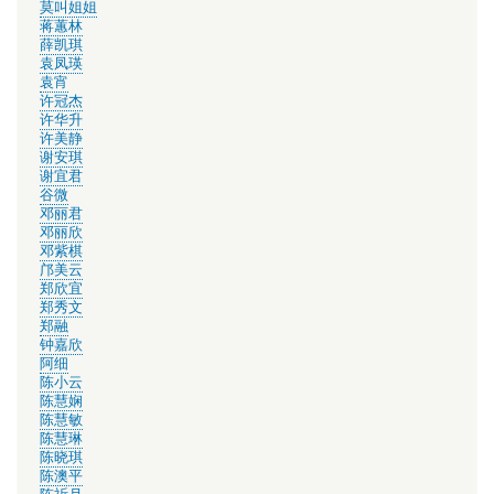
莫叫姐姐
蒋蕙林
薛凯琪
袁凤瑛
袁宵
许冠杰
许华升
许美静
谢安琪
谢宜君
谷微
邓丽君
邓丽欣
邓紫棋
邝美云
郑欣宜
郑秀文
郑融
钟嘉欣
阿细
陈小云
陈慧娴
陈慧敏
陈慧琳
陈晓琪
陈澳平