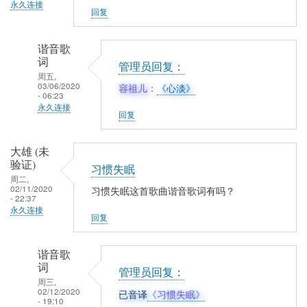
者
永久连接
回复
(未
验
谐音歌
证)
词
管理员回复：
回
周五,
03/06/2020
复
容祖儿：
《心淡》
- 06:23
动
永久连接
回复
辄
容
得
祖
大雄 (未
咎
儿
验证)
习惯失眠
(未
周二,
02/11/2020
习惯失眠这首歌曲谐音歌词有吗？
验
- 22:37
永久连接
证)
回复
回
复
谐音歌
心
词
管理员回复：
淡
周三,
02/12/2020
《
习惯失眠
》
已音译
- 19:10