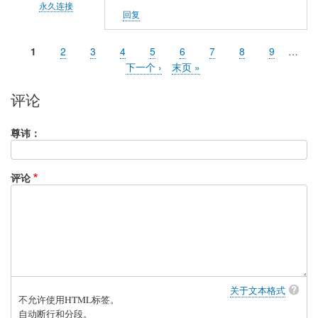
永久连接
回复
大
雄
当
1
页
2
页
3
页
4
页
5
页
6
页
7
页
8
页
9
…
分
(未
前
面
面
面
面
面
面
面
面
下
下一个 ›
末
末页 »
页
页
验
一
页
页
评论
证)
回
复
尊讳：
习
惯
评论
失
眠
关于文本格式
不允许使用HTML标签。
自动断行和分段。