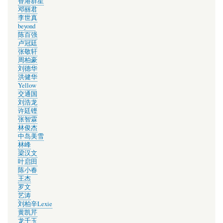
香港群星
邓丽君
李世真
beyond
陈百强
卢冠廷
张敬轩
周柏豪
刘德华
洪健华
Yellow
交通国
刘浩龙
许廷铿
张智霖
林俊杰
中岛美雪
林峰
梁汉文
叶启田
陈小春
王杰
罗文
艺涛
刘柏辛Lexie
黄凯芹
龙千玉