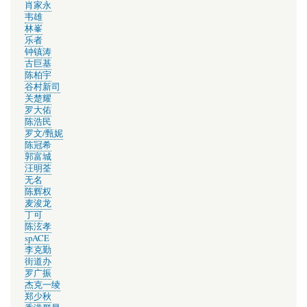
肖家永
韦雄
林峯
乐者
钟镇涛
古巨基
陈柏宇
谷村新司
关楚耀
罗大佑
陈浩民
罗文/甄妮
陈冠希
郭富城
汪明荃
无名
陈辉权
麦浚龙
丁可
陈泫孝
spACE
李克勤
街道办
罗广振
杰克一绫
郑少秋