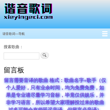
跳
转
到
主
要
内
谐音歌词—导航
主
容
导
首页
港澳台男歌手
港澳台女歌手
其他国家歌手
抖音热门
所有歌手
歌手分类
留言板
搜索歌曲：
航
搜
索
留言板
留言需要音译的歌曲 格式：歌曲名字+歌手（仅
个人爱好，只有业余时间，均为免费免费，如
果是专业请尽量学习音标，毕竟仅供娱乐，并
非学习语言，所以希望大家理解投过来的歌曲
过多可能会有些延迟音译，但留言必音译）