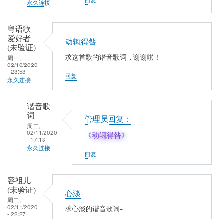
永久连接
冰
钻
点、
粤语歌
石
真
爱好者
动辄得咎
玩
情
(未验证)
家
流
求这首歌的谐音歌词，谢谢啦！
周一,
02/10/2020
(未
露
- 23:53
回复
验
永久连接
证)
回
谐音歌
复
词
管理员回复：
下
周二,
02/11/2020
《
动辄得咎
》
定
- 17:13
决
永久连接
回复
心
粤
忘
语
容祖儿
记
歌
(未验证)
心淡
爱
周二,
02/11/2020
求心淡的谐音歌词~
好
- 22:27