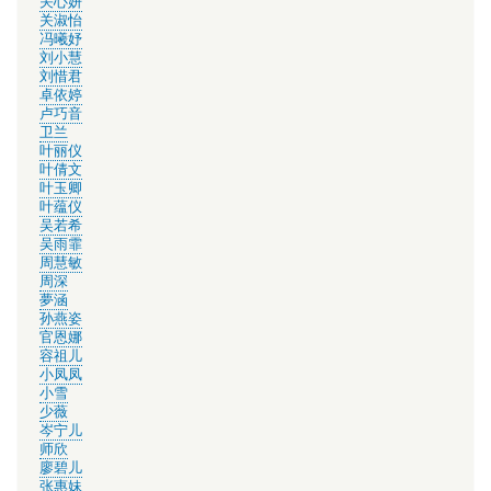
关心妍
关淑怡
冯曦妤
刘小慧
刘惜君
卓依婷
卢巧音
卫兰
叶丽仪
叶倩文
叶玉卿
叶蕴仪
吴若希
吴雨霏
周慧敏
周深
夢涵
孙燕姿
官恩娜
容祖儿
小凤凤
小雪
少薇
岑宁儿
师欣
廖碧儿
张惠妹