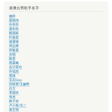
户
菜
港澳台男歌手名字
单
侧田
梁朝伟
许华升
梁剑东
蔡国权
叶振棠
谢霆锋
邓志舜
郑敬基
合唱
陈雷
雨霖枫
吉川晃司
许冠杰
黑雄
宝石Gem
刘惜君/王赫野
吕方
李国祥
张杰
林子祥
卢小鱼/宝二
黄艺明