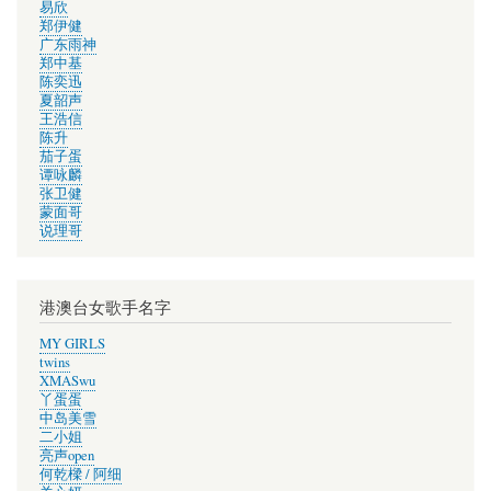
易欣
郑伊健
广东雨神
郑中基
陈奕迅
夏韶声
王浩信
陈升
茄子蛋
谭咏麟
张卫健
蒙面哥
说理哥
港澳台女歌手名字
MY GIRLS
twins
XMASwu
丫蛋蛋
中岛美雪
二小姐
亮声open
何乾樑 / 阿细