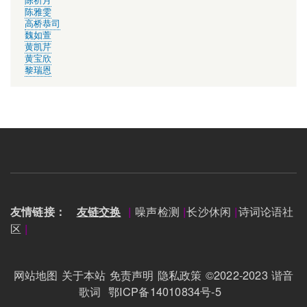
陈祈月
陈雅雯
高桥恭司
魏如萱
黄凯芹
黄宝欣
黎瑞恩
噪声检测
长沙休闲
诗词论语社
友情链接：
友链交换
|
|
|
区
|
网站地图
关于本站
免责声明
隐私政策
©2022-2023
谐音
歌词
鄂ICP备14010834号-5