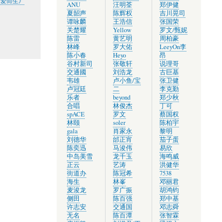
为爱而生》
ANU
汪明荃
郑伊健
夏韶声
陈辉权
吉川晃司
谭咏麟
王浩信
张国荣
关楚耀
Yellow
罗文/甄妮
陈雷
黄艺明
周柏豪
林峰
罗大佑
LeeyOn李
陈小春
Heyo
昂
谷村新司
张敬轩
说理哥
交通國
刘浩龙
古巨基
韦雄
卢小鱼/宝
张卫健
卢冠廷
二
李克勤
乐者
beyond
郑少秋
合唱
林俊杰
丁可
spACE
罗文
蔡国权
林颐
soler
陈柏宇
gala
肖家永
黎明
刘德华
邰正宵
茄子蛋
陈奕迅
马浚伟
易欣
中岛美雪
龙千玉
海鸣威
正云
艺涛
洪健华
街道办
陈冠希
7538
海生
林峯
邓丽君
麦浚龙
罗广振
胡鸿钧
侧田
陈百强
郑中基
许志安
交通国
邓志舜
无名
陈百潭
张智霖