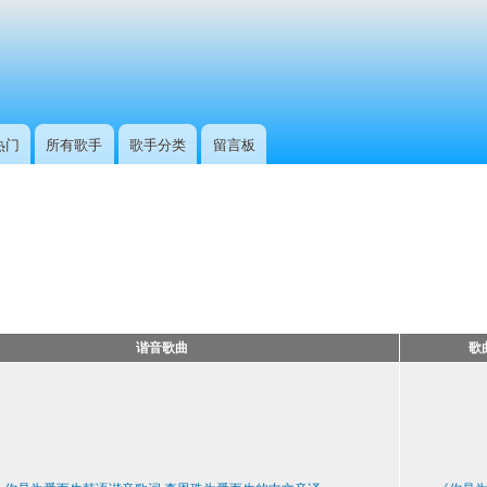
跳
转
到
主
要
内
热门
所有歌手
歌手分类
留言板
容
谐音歌曲
歌