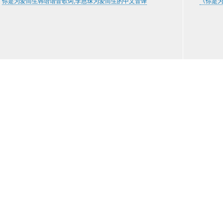
你是为爱而生韩语谐音歌词,李恩珠为爱而生的中文音译
《你是