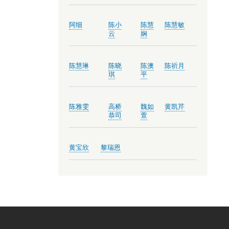
阿细
陈小
陈慧
陈慧敏
云
娴
陈慧琳
陈晓
陈澳
陈祈月
琪
平
陈雅雯
高桥
魏如
黄凯芹
恭司
萱
黄宝欣
黎瑞恩