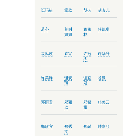
班玛措
童欣
胡66
胡杏儿
若心
莫叫
蒋蕙
薛凯琪
姐姐
林
袁凤瑛
袁宵
许冠
许华升
杰
许美静
谢安
谢宜
谷微
琪
君
邓丽君
邓丽
邓紫
邝美云
欣
棋
郑欣宜
郑秀
郑融
钟嘉欣
文