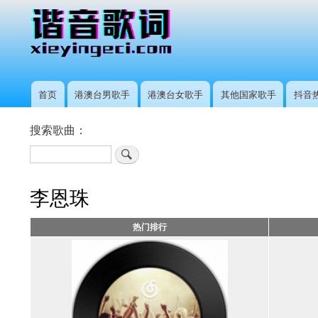
首页
港澳台男歌手
港澳台女歌手
其他国家歌手
抖音
主
导
搜索歌曲：
航
搜
索
李恩珠
热门排行