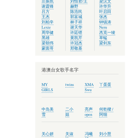
庄振凯
刘惜君/王
梁汉文
谢霆锋
赫野
许华升
吕方
陈浩民
叶启田
王杰
郭富城
张杰
刘柏辛
林子祥
钟镇涛
Lexie
谢天华
Neru
周华健
许廷铿
杰克一绫
黑雄
黄凯芹
草蜢
梁朝伟
许冠杰
梁剑东
蒙面哥
郑敬基
港澳台女歌手名字
MY
twins
XMA
丫蛋蛋
GIRLS
Swu
中岛美
二小
亮声
何乾樑 /
雪
姐
open
阿细
关心妍
关淑
冯曦
刘小慧