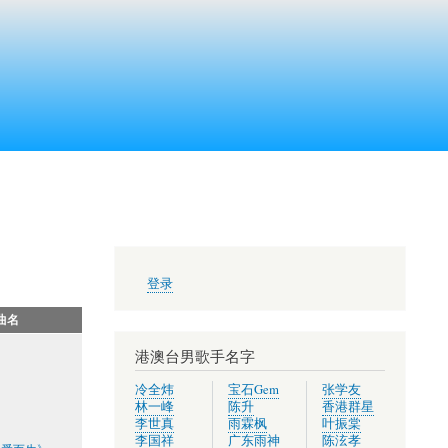
用
登录
户
帐
曲名
户
菜
港澳台男歌手名字
单
冷全炜
宝石Gem
张学友
林一峰
陈升
香港群星
李世真
雨霖枫
叶振棠
李国祥
广东雨神
陈泫孝