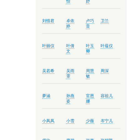
怡
妤
刘惜君
卓依
卢巧
卫兰
婷
音
叶丽仪
叶倩
叶玉
叶蕴仪
文
卿
吴若希
吴雨
周慧
周深
霏
敏
夢涵
孙燕
官恩
容祖儿
姿
娜
小凤凤
小雪
少薇
岑宁儿