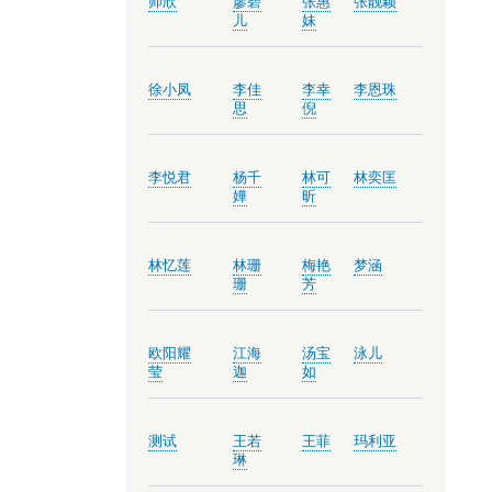
师欣
廖碧
张惠
张靓颖
儿
妹
徐小凤
李佳
李幸
李恩珠
思
倪
李悦君
杨千
林可
林奕匡
嬅
昕
林忆莲
林珊
梅艳
梦涵
珊
芳
欧阳耀
江海
汤宝
泳儿
莹
迦
如
测试
王若
王菲
玛利亚
琳