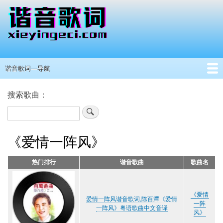
跳
转
到
主
要
内
谐音歌词—导航
主
容
导
首页
港澳台男歌手
港澳台女歌手
其他国家歌手
抖音热门
所有歌手
歌手分类
留言板
搜索歌曲：
航
搜
索
《爱情一阵风》
热门排行
谐音歌曲
歌曲名
《爱情
爱情一阵风谐音歌词,陈百潭《爱情
一阵
一阵风》粤语歌曲中文音译
风》