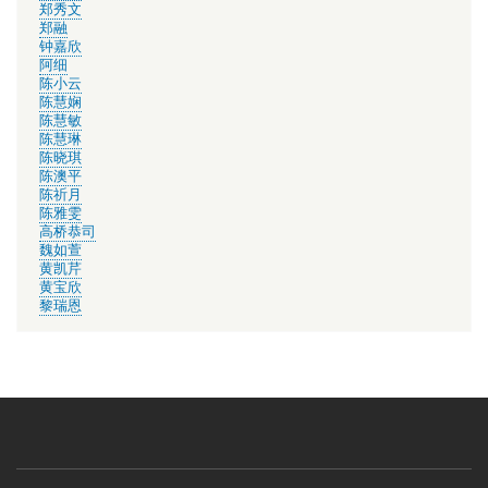
郑秀文
郑融
钟嘉欣
阿细
陈小云
陈慧娴
陈慧敏
陈慧琳
陈晓琪
陈澳平
陈祈月
陈雅雯
高桥恭司
魏如萱
黄凯芹
黄宝欣
黎瑞恩