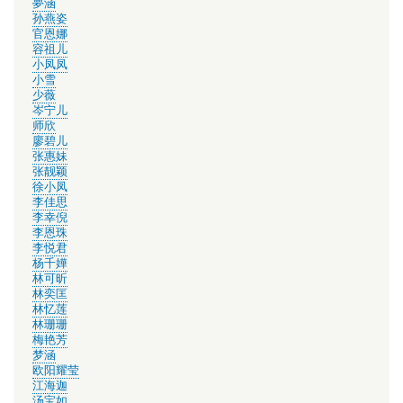
夢涵
孙燕姿
官恩娜
容祖儿
小凤凤
小雪
少薇
岑宁儿
师欣
廖碧儿
张惠妹
张靓颖
徐小凤
李佳思
李幸倪
李恩珠
李悦君
杨千嬅
林可昕
林奕匡
林忆莲
林珊珊
梅艳芳
梦涵
欧阳耀莹
江海迦
汤宝如