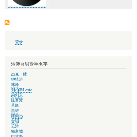
用
登录
户
帐
户
菜
港澳台男歌手名字
单
杰克一绫
钟镇涛
林峰
刘柏辛Lexie
梁剑东
陈百潭
草蜢
黑雄
陈奕迅
合唱
艺涛
郭富城
街道办