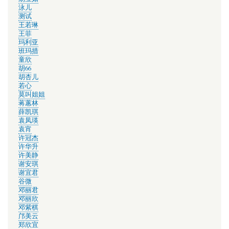
泳儿
测试
王若琳
王菲
玛利亚
班玛措
童欣
胡66
胡杏儿
若心
莫叫姐姐
蒋蕙林
薛凯琪
袁凤瑛
袁宵
许冠杰
许华升
许美静
谢安琪
谢宜君
谷微
邓丽君
邓丽欣
邓紫棋
邝美云
郑欣宜