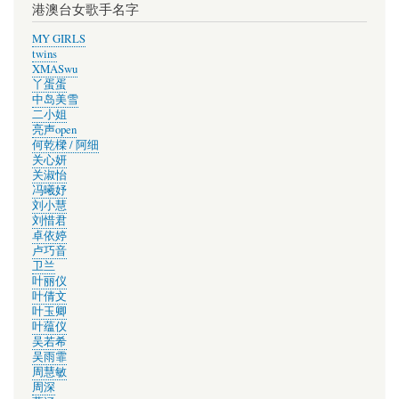
港澳台女歌手名字
MY GIRLS
twins
XMASwu
丫蛋蛋
中岛美雪
二小姐
亮声open
何乾樑 / 阿细
关心妍
关淑怡
冯曦妤
刘小慧
刘惜君
卓依婷
卢巧音
卫兰
叶丽仪
叶倩文
叶玉卿
叶蕴仪
吴若希
吴雨霏
周慧敏
周深