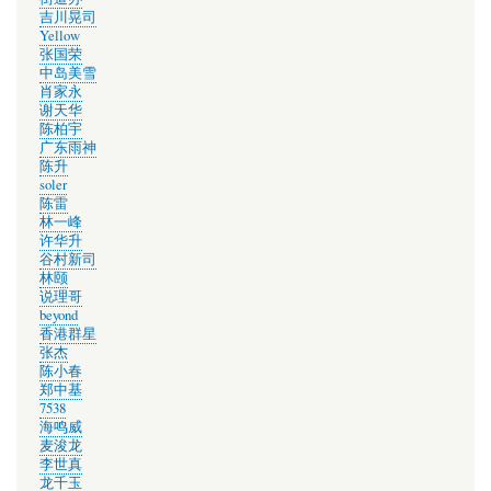
吉川晃司
Yellow
张国荣
中岛美雪
肖家永
谢天华
陈柏宇
广东雨神
陈升
soler
陈雷
林一峰
许华升
谷村新司
林颐
说理哥
beyond
香港群星
张杰
陈小春
郑中基
7538
海鸣威
麦浚龙
李世真
龙千玉