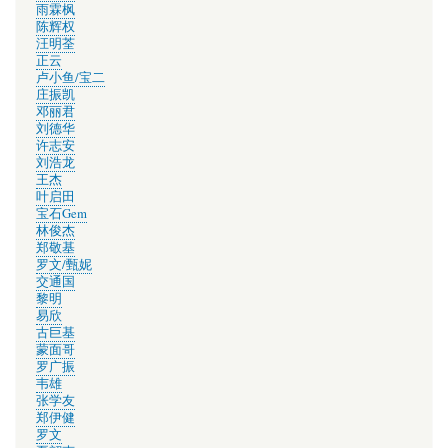
雨霖枫
陈辉权
汪明荃
正云
卢小鱼/宝二
庄振凯
邓丽君
刘德华
许志安
刘浩龙
王杰
叶启田
宝石Gem
林俊杰
郑敬基
罗文/甄妮
交通国
黎明
易欣
古巨基
蒙面哥
罗广振
韦雄
张学友
郑伊健
罗文