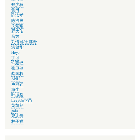
郑少秋
侧田
陈泫孝
陈浩民
关楚耀
罗大佑
吕方
刘惜君/王赫野
洪健华
Heyo
丁可
许廷铿
张卫健
蔡国权
ANU
卢冠廷
海生
叶振棠
LeeyOn李昂
黄凯芹
gala
邓志舜
林子祥