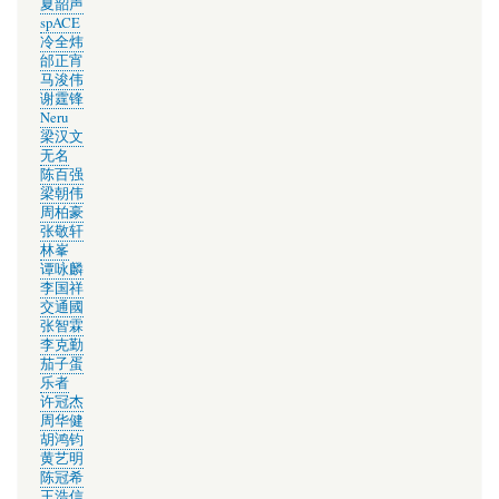
夏韶声
spACE
冷全炜
邰正宵
马浚伟
谢霆锋
Neru
梁汉文
无名
陈百强
梁朝伟
周柏豪
张敬轩
林峯
谭咏麟
李国祥
交通國
张智霖
李克勤
茄子蛋
乐者
许冠杰
周华健
胡鸿钧
黄艺明
陈冠希
王浩信