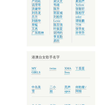
卢冠廷
梁汉文
夏韶声
说理哥
韦雄
Yellow
洪健华
陈升
张敬轩
刘浩龙
郭富城
陈柏宇
吕方
刘柏辛
soler
刘德华
Lexie
谭咏麟
草蜢
陈百强
7538
王杰
叶振棠
张学友
广东雨神
胡鸿钧
许华升
李克勤
易欣
港澳台女歌手名字
MY
twins
XMA
丫蛋蛋
GIRLS
Swu
中岛美
二小
亮声
何乾樑 /
雪
姐
open
阿细