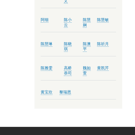
文
阿细
陈小
陈慧
陈慧敏
云
娴
陈慧琳
陈晓
陈澳
陈祈月
琪
平
陈雅雯
高桥
魏如
黄凯芹
恭司
萱
黄宝欣
黎瑞恩