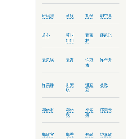
班玛措
童欣
胡66
胡杏儿
若心
莫叫
蒋蕙
薛凯琪
姐姐
林
袁凤瑛
袁宵
许冠
许华升
杰
许美静
谢安
谢宜
谷微
琪
君
邓丽君
邓丽
邓紫
邝美云
欣
棋
郑欣宜
郑秀
郑融
钟嘉欣