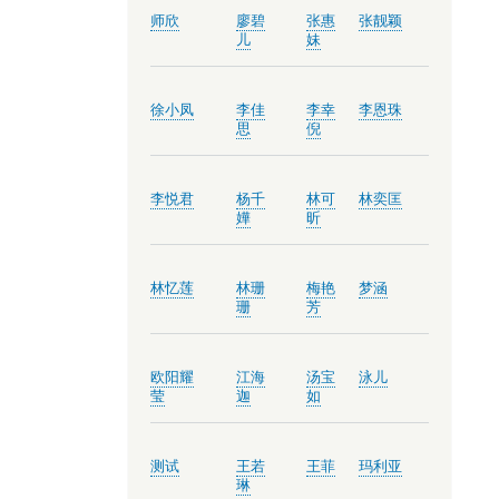
师欣
廖碧
张惠
张靓颖
儿
妹
徐小凤
李佳
李幸
李恩珠
思
倪
李悦君
杨千
林可
林奕匡
嬅
昕
林忆莲
林珊
梅艳
梦涵
珊
芳
欧阳耀
江海
汤宝
泳儿
莹
迦
如
测试
王若
王菲
玛利亚
琳