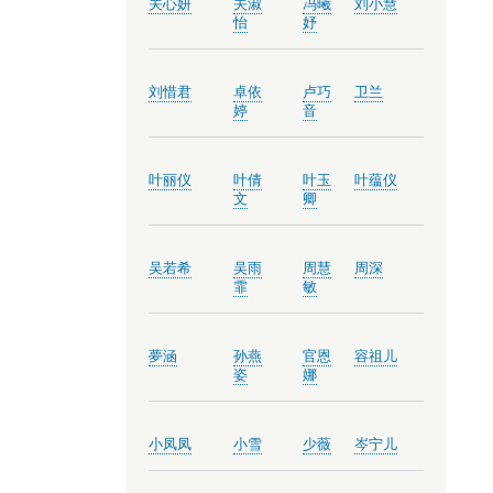
关心妍
关淑
冯曦
刘小慧
怡
妤
刘惜君
卓依
卢巧
卫兰
婷
音
叶丽仪
叶倩
叶玉
叶蕴仪
文
卿
吴若希
吴雨
周慧
周深
霏
敏
夢涵
孙燕
官恩
容祖儿
姿
娜
小凤凤
小雪
少薇
岑宁儿