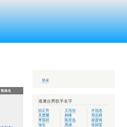
用
登录
户
帐
歌曲名
户
菜
港澳台男歌手名字
单
邰正宵
王浩信
许冠杰
关楚耀
林峰
邓志舜
李国祥
陈奕迅
谢霆锋
海生
黑雄
张国荣