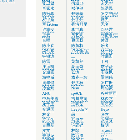
《无间道》
张卫健
街道办
谢天华
肖家永
郑伊健
陈浩民
陈冠希
郑敬基
罗文/甄妮
郑中基
林子祥
侧田
宝石Gem
香港群星
无名
许志安
李世真
邓丽君
正云
黄艺明
刘惜君/王
合唱
蔡国权
赫野
陈小春
陈辉权
乐者
梁剑东
卢小鱼/宝
林一峰
钟镇涛
二
叶启田
陈雷
黄凯芹
丁可
庄振凯
蒙面哥
茄子蛋
交通國
艺涛
雨霖枫
海鸣威
杰克一绫
梁朝伟
周华健
郑少秋
罗广振
冷全炜
Neru
周柏豪
ANU
spACE
谷村新司
中岛美雪
吉川晃司
林俊杰
龙千玉
汪明荃
陈泫孝
交通国
LeeyOn李
Heyo
林峯
昂
张杰
罗大佑
马浚伟
张智霖
古巨基
许廷铿
黎明
罗文
林颐
beyond
麦浚龙
陈百潭
gala