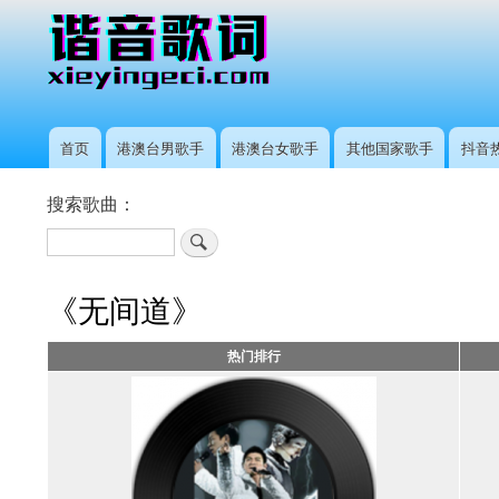
首页
港澳台男歌手
港澳台女歌手
其他国家歌手
抖音
主
导
搜索歌曲：
航
搜
索
《无间道》
热门排行