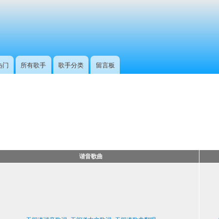
跳
转
到
主
要
内
热门
所有歌手
歌手分类
留言板
容
谐音歌曲