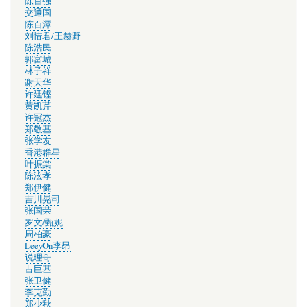
陈百强
交通国
陈百潭
刘惜君/王赫野
陈浩民
郭富城
林子祥
谢天华
许廷铿
黄凯芹
许冠杰
郑敬基
张学友
香港群星
叶振棠
陈泫孝
郑伊健
吉川晃司
张国荣
罗文/甄妮
周柏豪
LeeyOn李昂
说理哥
古巨基
张卫健
李克勤
郑少秋