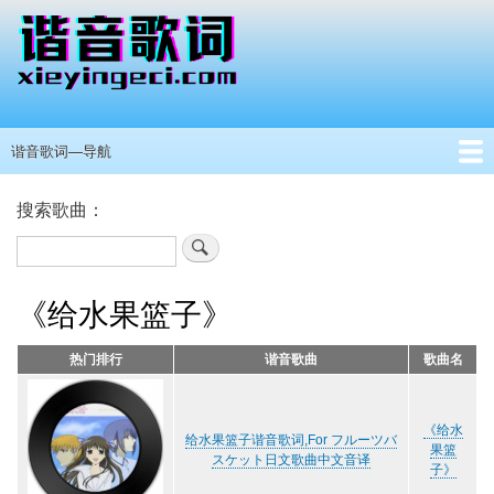
跳
转
到
主
要
内
谐音歌词—导航
主
容
导
首页
港澳台男歌手
港澳台女歌手
其他国家歌手
抖音热门
所有歌手
歌手分类
留言板
搜索歌曲：
航
搜
索
《给水果篮子》
热门排行
谐音歌曲
歌曲名
《给水
给水果篮子谐音歌词,For フルーツバ
果篮
スケット日文歌曲中文音译
子》