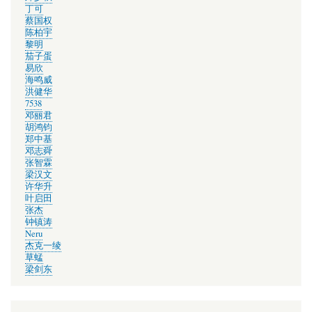
丁可
蔡国权
陈柏宇
黎明
茄子蛋
易欣
海鸣威
洪健华
7538
邓丽君
胡鸿钧
郑中基
邓志舜
张智霖
梁汉文
许华升
叶启田
张杰
钟镇涛
Neru
杰克一绫
草蜢
梁剑东