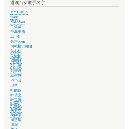
港澳台女歌手名字
MY GIRLS
twins
XMASwu
丫蛋蛋
中岛美雪
二小姐
亮声open
何乾樑 / 阿细
关心妍
关淑怡
冯曦妤
刘小慧
刘惜君
卓依婷
卢巧音
卫兰
叶丽仪
叶倩文
叶玉卿
叶蕴仪
吴若希
吴雨霏
周慧敏
周深