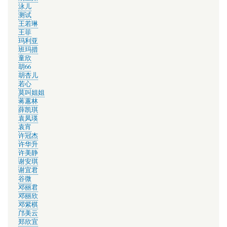
泳儿
测试
王若琳
王菲
玛利亚
班玛措
童欣
胡66
胡杏儿
若心
莫叫姐姐
蒋蕙林
薛凯琪
袁凤瑛
袁宵
许冠杰
许华升
许美静
谢安琪
谢宜君
谷微
邓丽君
邓丽欣
邓紫棋
邝美云
郑欣宜