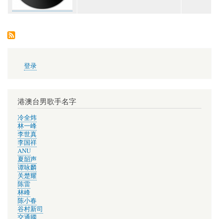
用
登录
户
帐
户
菜
港澳台男歌手名字
单
冷全炜
林一峰
李世真
李国祥
ANU
夏韶声
谭咏麟
关楚耀
陈雷
林峰
陈小春
谷村新司
交通國