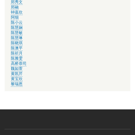
郑秀文
郑融
钟嘉欣
阿细
陈小云
陈慧娴
陈慧敏
陈慧琳
陈晓琪
陈澳平
陈祈月
陈雅雯
高桥恭司
魏如萱
黄凯芹
黄宝欣
黎瑞恩