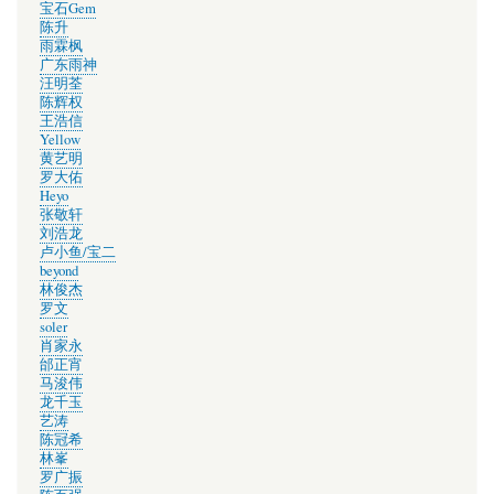
宝石Gem
陈升
雨霖枫
广东雨神
汪明荃
陈辉权
王浩信
Yellow
黄艺明
罗大佑
Heyo
张敬轩
刘浩龙
卢小鱼/宝二
beyond
林俊杰
罗文
soler
肖家永
邰正宵
马浚伟
龙千玉
艺涛
陈冠希
林峯
罗广振