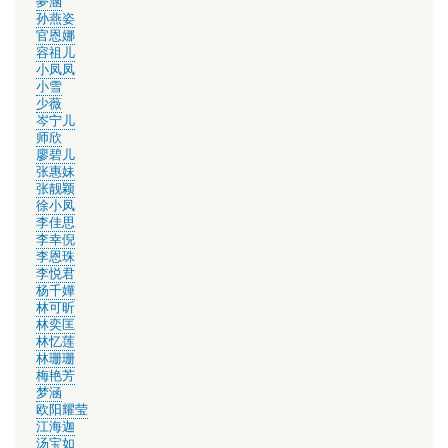
夢涵
孙燕姿
官恩娜
容祖儿
小凤凤
小雪
少薇
岑宁儿
师欣
廖碧儿
张惠妹
张靓颖
徐小凤
李佳思
李幸倪
李恩珠
李悦君
杨千嬅
林可昕
林奕匡
林忆莲
林珊珊
梅艳芳
梦涵
欧阳耀莹
江海迦
汤宝如