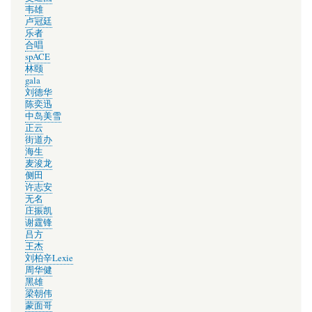
韦雄
卢冠廷
乐者
合唱
spACE
林颐
gala
刘德华
陈奕迅
中岛美雪
正云
街道办
海生
麦浚龙
侧田
许志安
无名
庄振凯
谢霆锋
吕方
王杰
刘柏辛Lexie
周华健
黑雄
梁朝伟
蒙面哥